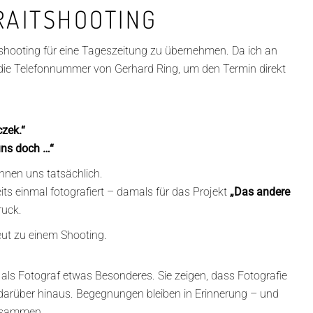
RAITSHOOTING
tshooting für eine Tageszeitung zu übernehmen. Da ich an
t die Telefonnummer von Gerhard Ring, um den Termin direkt
czek.“
uns doch …“
nnen uns tatsächlich.
its einmal fotografiert – damals für das Projekt
„Das andere
ruck.
neut zu einem Shooting.
ls Fotograf etwas Besonderes. Sie zeigen, dass Fotografie
t darüber hinaus. Begegnungen bleiben in Erinnerung – und
zusammen.