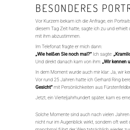
BESONDERES PORT
Vor Kurzem bekam ich die Anfrage, ein Portrai
diesem Tag Zeit hatte, sagte ich zu und erhiel
mit ihm abzustimmen.
Im Telefonat fragte er mich dann:
„Wie heißen Sie noch mal?“
Ich sagte:
„Kramli
Und direkt danach kam von ihm:
„Wir kennen 
In dem Moment wurde auch mir klar: Ja, wir ke
Vor rund 25 Jahren hatte ich Gerhard Ring bere
Gesicht“
mit Persönlichkeiten aus Fürstenfeldb
Jetzt, ein Vierteljahrhundert später, kam es er
Solche Momente sind auch nach vielen Jahren a
nicht nur im Augenblick wirkt, sondern oft wei
manchmal führt der Weg tatsächlich wieder 