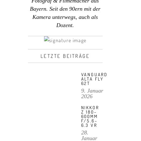
Fotograf & Filmemacher aus
Bayern. Seit den 90ern mit der
Kamera unterwegs, auch als
Dozent.
LETZTE BEITRÄGE
VANGUARD
ALTA FLY
62T
9. Januar
2026
NIKKOR
Z 180–
600MM
F/5.6–
6.3 VR
28.
Januar